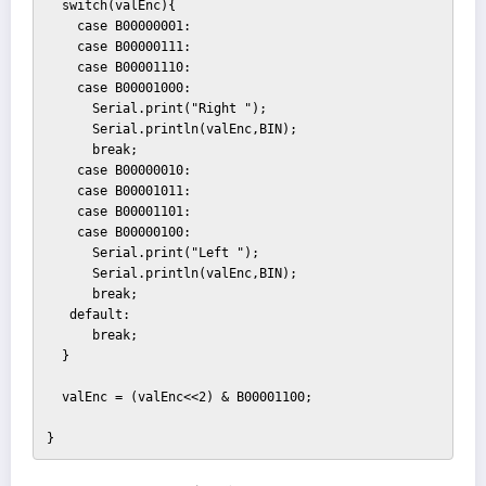
  switch(valEnc){

    case B00000001:

    case B00000111:

    case B00001110:

    case B00001000:

      Serial.print("Right ");

      Serial.println(valEnc,BIN);

      break;

    case B00000010:

    case B00001011:

    case B00001101:

    case B00000100:

      Serial.print("Left ");

      Serial.println(valEnc,BIN);

      break;

   default:

      break;

  }

  valEnc = (valEnc<<2) & B00001100;

}