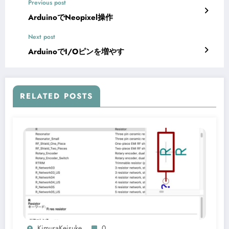
Previous post
ArduinoでNeopixel操作
Next post
ArduinoでI/Oピンを増やす
RELATED POSTS
KimuraKeisuke
0