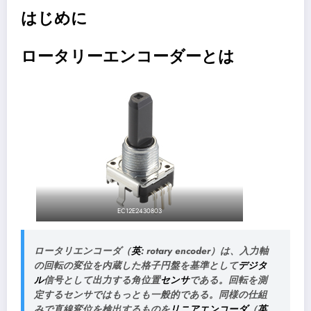
はじめに
ロータリーエンコーダーとは
EC12E2430803
ロータリエンコーダ
（
英
: rotary encoder）は、入力軸
の回転の変位を内蔵した格子円盤を基準として
デジタ
ル
信号として出力する角位置
センサ
である。回転を測
定するセンサではもっとも一般的である。同様の仕組
みで直線変位を検出するものを
リニアエンコーダ
（
英