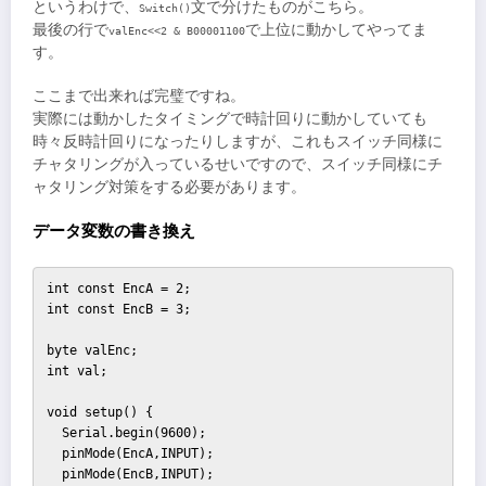
というわけで、
文で分けたものがこちら。
Switch()
最後の行で
で上位に動かしてやってま
valEnc<<2 & B00001100
す。
ここまで出来れば完璧ですね。
実際には動かしたタイミングで時計回りに動かしていても
時々反時計回りになったりしますが、これもスイッチ同様に
チャタリングが入っているせいですので、スイッチ同様にチ
ャタリング対策をする必要があります。
データ変数の書き換え
int const EncA = 2;

int const EncB = 3;

byte valEnc;

int val;

void setup() {

  Serial.begin(9600);

  pinMode(EncA,INPUT);

  pinMode(EncB,INPUT);  
