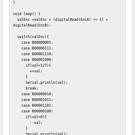
}

void loop() {

  valEnc =valEnc + (digitalRead(EncA) << 1) + 
digitalRead(EncB);

  switch(valEnc){

    case B00000001:

    case B00000111:

    case B00001110:

    case B00001000:

      if(val<127){

        ++val;        

      }

      Serial.println(val);

      break;

    case B00000010:

    case B00001011:

    case B00001101:

    case B00000100:

      if(val>0){

        --val;

      }

      Serial.println(val);
