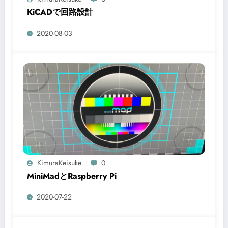
KiCADで回路設計
2020-08-03
KimuraKeisuke
0
MiniMadとRaspberry Pi
2020-07-22