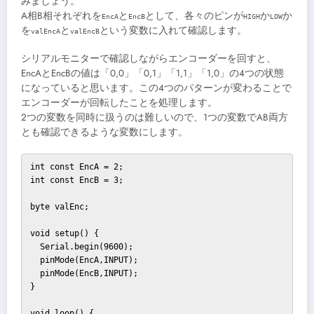
みましょう。
A相B相それぞれを
と
として、各々のピンが
か
か
EncA
EncB
HIGH
LOW
を
と
という変数に入れて確認します。
valEncA
valEncB
シリアルモニターで確認しながらエンコーダーを回すと、
EncAとEncBの値は「0,0」「0,1」「1,1」「1,0」の4つの状態
になっていると思います。この4つのパターンが変わることで
エンコーダーが回転したことを処理します。
2つの変数を同時に扱うのは難しいので、1つの変数でAB両方
とも確認できるような変数にします。
int const EncA = 2;

int const EncB = 3;

byte valEnc;

void setup() {

  Serial.begin(9600);

  pinMode(EncA,INPUT);

  pinMode(EncB,INPUT);  

}

void loop() {
