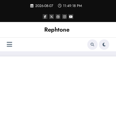
コ
2026-08-07
11:49:18 PM
ン
テ
ン
ツ
へ
Rephtone
ス
キ
ッ
プ