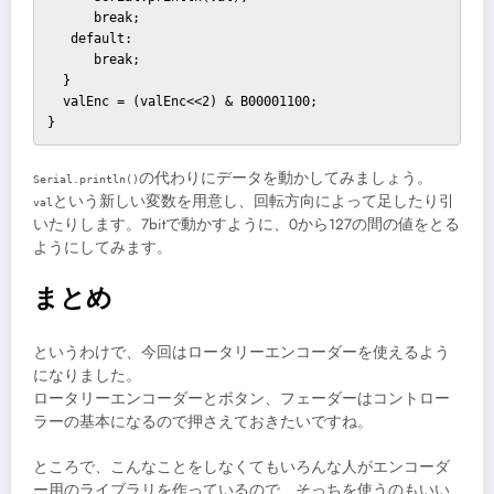
      break;

   default:

      break;

  }

  valEnc = (valEnc<<2) & B00001100;

}
の代わりにデータを動かしてみましょう。
Serial.println()
という新しい変数を用意し、回転方向によって足したり引
val
いたりします。7bitで動かすように、0から127の間の値をとる
ようにしてみます。
まとめ
というわけで、今回はロータリーエンコーダーを使えるよう
になりました。
ロータリーエンコーダーとボタン、フェーダーはコントロー
ラーの基本になるので押さえておきたいですね。
ところで、こんなことをしなくてもいろんな人がエンコーダ
ー用のライブラリを作っているので、そっちを使うのもいい