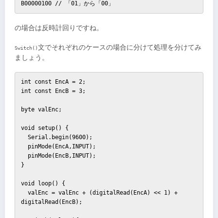
B00000100 // 「01」から「00」
の場合は反時計回りですね。
文でそれぞれのケースの場合に分けて処理を分けてみ
Switch()
ましょう。
int const EncA = 2;

int const EncB = 3;

byte valEnc;

void setup() {

  Serial.begin(9600);

  pinMode(EncA,INPUT);

  pinMode(EncB,INPUT);  

}

void loop() {

  valEnc = valEnc + (digitalRead(EncA) << 1) + 
digitalRead(EncB);
