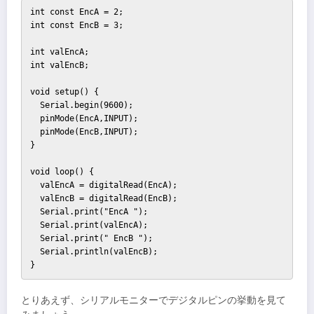
int const EncA = 2;

int const EncB = 3;

int valEncA;

int valEncB;

void setup() {

  Serial.begin(9600);

  pinMode(EncA,INPUT);

  pinMode(EncB,INPUT);  

}

void loop() {

  valEncA = digitalRead(EncA);

  valEncB = digitalRead(EncB);

  Serial.print("EncA ");

  Serial.print(valEncA);

  Serial.print(" EncB ");

  Serial.println(valEncB);

}
とりあえず、シリアルモニターでデジタルピンの挙動を見て