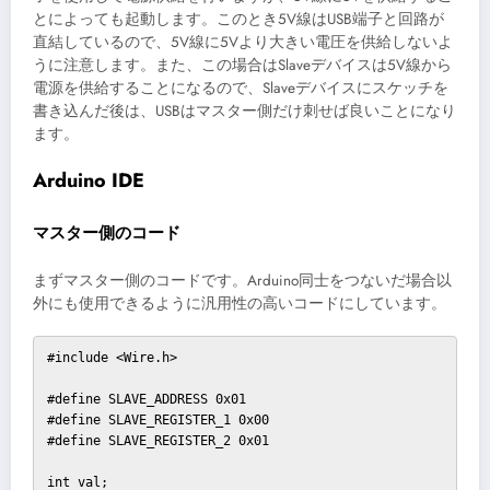
とによっても起動します。このとき5V線はUSB端子と回路が
直結しているので、5V線に5Vより大きい電圧を供給しないよ
うに注意します。また、この場合はSlaveデバイスは5V線から
電源を供給することになるので、Slaveデバイスにスケッチを
書き込んだ後は、USBはマスター側だけ刺せば良いことになり
ます。
Arduino IDE
マスター側のコード
まずマスター側のコードです。Arduino同士をつないだ場合以
外にも使用できるように汎用性の高いコードにしています。
#include <Wire.h>

#define SLAVE_ADDRESS 0x01

#define SLAVE_REGISTER_1 0x00

#define SLAVE_REGISTER_2 0x01

int val;
