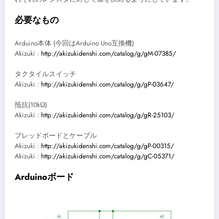
必要なもの
Arduino本体 (今回はArduino Uno互換機)
Akizuki :
http://akizukidenshi.com/catalog/g/gM-07385/
タクタイルスイッチ
Akizuki :
http://akizukidenshi.com/catalog/g/gP-03647/
抵抗(10kΩ)
Akizuki :
http://akizukidenshi.com/catalog/g/gR-25103/
ブレッドボードとケーブル
Akizuki :
http://akizukidenshi.com/catalog/g/gP-00315/
Akizuki :
http://akizukidenshi.com/catalog/g/gC-05371/
Arduinoボード