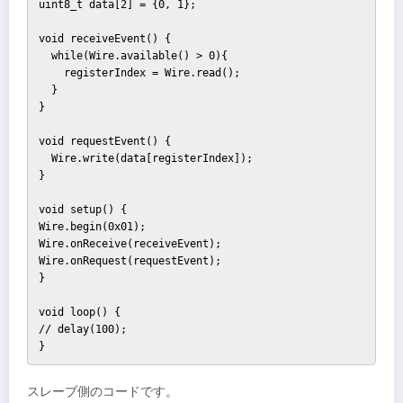
uint8_t data[2] = {0, 1};

void receiveEvent() {

  while(Wire.available() > 0){

    registerIndex = Wire.read();

  }

}

void requestEvent() {

  Wire.write(data[registerIndex]);

}

void setup() {

Wire.begin(0x01);

Wire.onReceive(receiveEvent);

Wire.onRequest(requestEvent);

}

void loop() {

// delay(100);

}
スレーブ側のコードです。