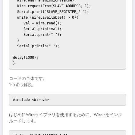
  Wire.endTransmission(false);

  Wire.requestFrom(SLAVE_ADDRESS, 1);

  Serial.print("SLAVE_REGISTER_2 ");

  while (Wire.available() > 0){

     val = Wire.read();

     Serial.print(val);

     Serial.print(" ");         

  }

  Serial.println(" "); 

delay(1000);

}
コードの全体です。
1つずつ解説。
#include <Wire.h>
はじめにWireライブラリを使用するために、Wire.hをインク
ルードします。