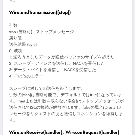
す。
Wire.endTransmission([stop])
引数
stop (省略可) : ストップメッセージ
戻り値
送信結果 (byte)
0: 成功
1: 送ろうとしたデータが送信バッファのサイズを超えた
2: スレーブ・アドレスを送信し、NACKを受信した
3: データ・バイトを送信し、NACKを受信した
4: その他のエラー
スレーブに対しての送信を終了します。
引数の[stop]は省略可能で、デフォルトではtrueになっていま
す。true(または引数を取らない場合)はストップメッセージが
送信されてI2Cの接続が解放されます。falseの場合はrestartメ
ッセージをリクエストのあと送信しコネクションを維持しま
す。
Wire.onReceive(handler), Wire.onRequest(handler)