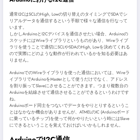
通常I2CはSCLのHigh, Lowの切り替えのタイミングでSDAでシ
リアルデータを通信するという手順で様々な通信を行なって
います。
しかしArduinoとI2Cデバイスを通信させたい場合、Arduinoの
スケッチにはWireライブラリというものがあり、Wireライブ
ラリを使うことで適切にSCLやSDAのHigh, Lowを決めてくれる
ので実際にどのような動作が行われているかを知る必要はあ
りません。
ArduinoでのWireライブラリを使った通信においては、Wireラ
イブラリでArduinoをMasterとして使うだけでなく、アドレス
を割り振ってSlaveにさせることができます。つまり複数台の
Arduinoを結線させて通信させることができるというわけです
ね。
Arduinoボード同士をつないでデータをやりとりするというこ
とはなかなか機会がありませんが、ATMELのIC (Arduinoボード
に乗っているチップ)を使って何かやりたいという時にはSlave
にできるということを覚えておけばいいかもしれません。
ArduinoでI2C通信