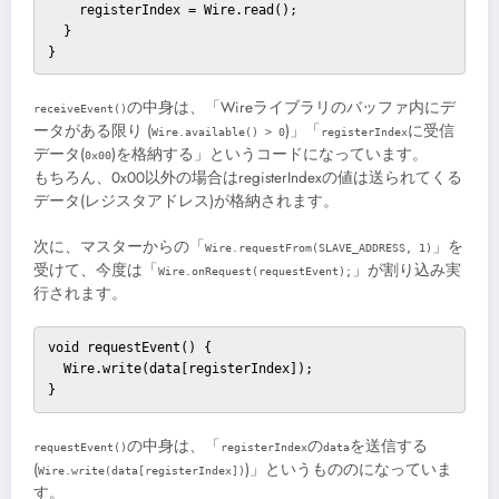
    registerIndex = Wire.read();

  }

}
の中身は、「Wireライブラリのバッファ内にデ
receiveEvent()
ータがある限り (
)」「
に受信
Wire.available() > 0
registerIndex
データ(
)を格納する」というコードになっています。
0x00
もちろん、0x00以外の場合はregisterIndexの値は送られてくる
データ(レジスタアドレス)が格納されます。
次に、マスターからの「
」を
Wire.requestFrom(SLAVE_ADDRESS, 1)
受けて、今度は「
」が割り込み実
Wire.onRequest(requestEvent);
行されます。
void requestEvent() {

  Wire.write(data[registerIndex]);

}
の中身は、「
の
を送信する
requestEvent()
registerIndex
data
(
)」というもののになっていま
Wire.write(data[registerIndex])
す。