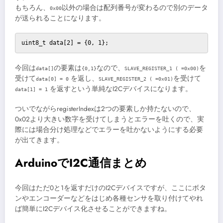
もちろん、
以外の場合は配列番号が変わるので別のデータ
0x00
が送られることになります。
uint8_t data[2] = {0, 1};
今回は
の要素は
なので、
を
data[]
{0,1}
SLAVE_REGISTER_1 ( =0x00)
受けて
を返し、
を受けて
data[0] = 0
SLAVE_REGISTER_2 ( =0x01)
を返すという単純なI2Cデバイスになります。
data[1] = 1
ついでながらregisterIndexは2つの要素しか持たないので、
0x02より大きい数字を受けてしまうとエラーを吐くので、実
際には場合分け処理などでエラーを吐かないようにする必要
が出てきます。
ArduinoでI2C通信まとめ
今回はただ0と1を返すだけのI2Cデバイスですが、ここにボタ
ンやエンコーダーなどをはじめ各種センサを取り付けてやれ
ば簡単にI2Cデバイス化させることができますね。