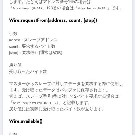
します。たとえばアドレス番号1番の場合は
「
」123番の場合は「
」です。
Wire.begin(0x01)
Wire.begin(0x7B)
Wire.requestFrom(address, count, [stop])
引数
adress : スレーブアドレス
count : 要求するバイト数
[stop] : 要求停止(通常は省略)
戻り値
受け取ったバイト数
マスターからスレーブに対してデータを要求する際に使用し
ます。受け取ったデータはバッファに保存されます。
例えば、スレーブ番号1番に対して2バイト要求する場合は
「
」と記載します。
Wire.requestFrom(0x01, 2)
戻り値には実際に受け取ったバイト数が返ります。
Wire.available()
引数