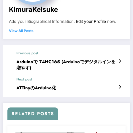
KimuraKeisuke
Add your Biographical Information.
Edit your Profile
now.
View All Posts
Previous post
Arduinoで 74HC165 (Arduinoでデジタルインを
増やす)
Next post
ATTinyのArduino化
RELATED POSTS