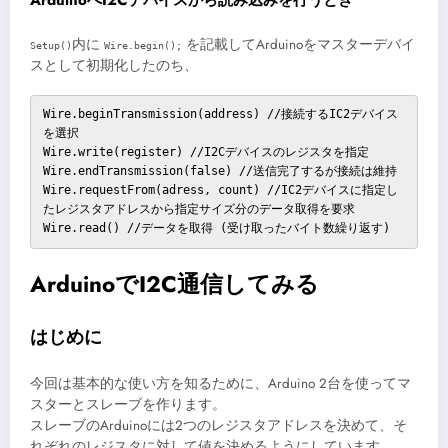
ArduinoへI2Cデバイスから読み込みを行うとき
内に
を記載してArduinoをマスターデバイ
Setup()
Wire.begin();
スとして初期化したのち、
Wire.beginTransmission(address) //接続するIC2デバイス
を選択

Wire.write(register) //I2Cデバイスのレジスタを指定

Wire.endTransmission(false) //送信完了するが接続は維持

Wire.requestFrom(adress, count) //IC2デバイスに指定し
たレジスタアドレスから指定サイズ分のデータ取得を要求

Wire.read() //データを取得 (受け取ったバイト数繰り返す)
ArduinoでI2C通信してみる
はじめに
今回は基本的な使い方を知るために、Arduino 2台を使ってマ
スターとスレーブを作ります。
スレーブのArduinoには2つのレジスタアドレスを決めて、そ
れぞれのレジスタに対して値を決めるようにしています。