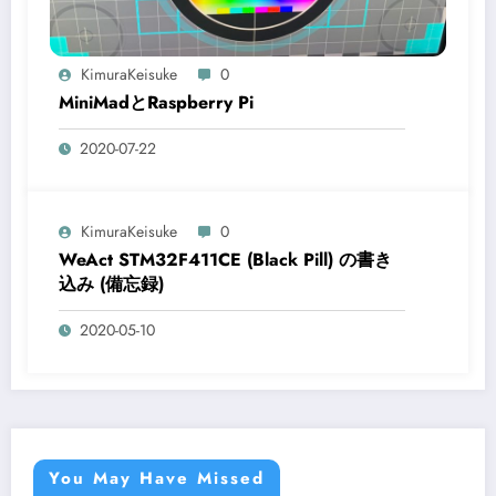
KimuraKeisuke
0
MiniMadとRaspberry Pi
2020-07-22
KimuraKeisuke
0
WeAct STM32F411CE (Black Pill) の書き
込み (備忘録)
2020-05-10
You May Have Missed