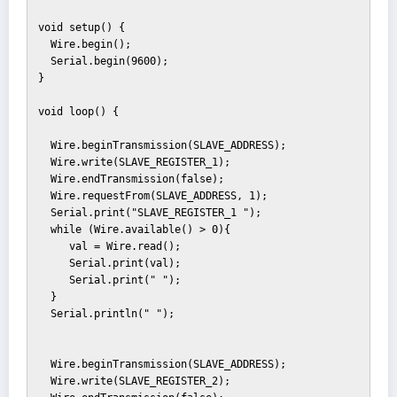
void setup() {

  Wire.begin();

  Serial.begin(9600);

}

void loop() {

  Wire.beginTransmission(SLAVE_ADDRESS);

  Wire.write(SLAVE_REGISTER_1);

  Wire.endTransmission(false);

  Wire.requestFrom(SLAVE_ADDRESS, 1);

  Serial.print("SLAVE_REGISTER_1 ");

  while (Wire.available() > 0){

     val = Wire.read();

     Serial.print(val);

     Serial.print(" ");         

  }

  Serial.println(" "); 

  Wire.beginTransmission(SLAVE_ADDRESS);

  Wire.write(SLAVE_REGISTER_2);
