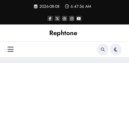
コ
2026-08-08
6:47:57 AM
ン
テ
ン
ツ
へ
Rephtone
ス
キ
ッ
プ