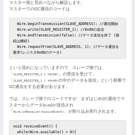
マスター側と見比べながら解説します。
マスターでのI2C通信のコードは
  Wire.beginTransmission(SLAVE_ADDRESS); //通信開始

  Wire.write(SLAVE_REGISTER_1); //0x00の送信

  Wire.endTransmission(false); //データ送信を終了 (接
続は継続)

  Wire.requestFrom(SLAVE_ADDRESS, 1); //データ通信を
要求(レジスタ0x00のデータ)
という流れになっていますので、スレーブ側では、
「
」の受信を受けて、
SLAVE_REGISTER_1 ( =0x00)
「
の中のデータを送信」という順番で
SLAVE_REGISTER_1 ( =0x00)
I2C通信をする必要があります。
では、スレーブ側でのコードですが、まずはじめI2C通信でマ
スターからデータ(
)が送信され
0x00
「
」が割り込み実行されます。
Wire.onReceive(receiveEvent)
void receiveEvent() {

  while(Wire.available() > 0){
