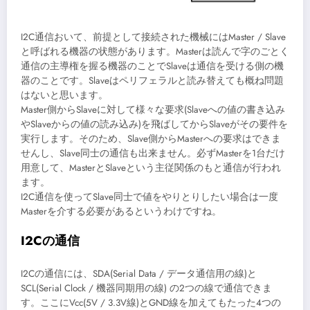
I2C通信おいて、前提として接続された機械にはMaster / Slave
と呼ばれる機器の状態があります。Masterは読んで字のごとく
通信の主導権を握る機器のことでSlaveは通信を受ける側の機
器のことです。Slaveはペリフェラルと読み替えても概ね問題
はないと思います。
Master側からSlaveに対して様々な要求(Slaveへの値の書き込み
やSlaveからの値の読み込み)を飛ばしてからSlaveがその要件を
実行します。そのため、Slave側からMasterへの要求はできま
せんし、Slave同士の通信も出来ません。必ずMasterを1台だけ
用意して、MasterとSlaveという主従関係のもと通信が行われ
ます。
I2C通信を使ってSlave同士で値をやりとりしたい場合は一度
Masterを介する必要があるというわけですね。
I2Cの通信
I2Cの通信には、SDA(Serial Data / データ通信用の線)と
SCL(Serial Clock / 機器同期用の線) の2つの線で通信できま
す。ここにVcc(5V / 3.3V線)とGND線を加えてもたった4つの