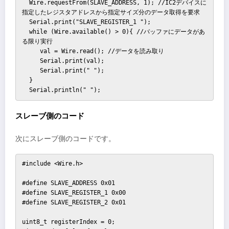
  Wire.requestFrom(SLAVE_ADDRESS, 1); //IC2デバイスに
指定したレジスタアドレスから指定サイズ分のデータ取得を要求

  Serial.print("SLAVE_REGISTER_1 ");

  while (Wire.available() > 0){ //バッファにデータがあ
る限り実行

     val = Wire.read(); //データを読み取り

     Serial.print(val);

     Serial.print(" ");         

  }

  Serial.println(" "); 
スレーブ側のコード
次にスレーブ側のコードです。
#include <Wire.h>

#define SLAVE_ADDRESS 0x01

#define SLAVE_REGISTER_1 0x00

#define SLAVE_REGISTER_2 0x01

uint8_t registerIndex = 0;
