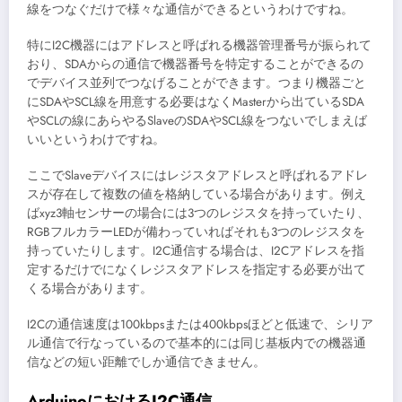
線をつなぐだけで様々な通信ができるというわけですね。
特にI2C機器にはアドレスと呼ばれる機器管理番号が振られて
おり、SDAからの通信で機器番号を特定することができるの
でデバイス並列でつなげることができます。つまり機器ごと
にSDAやSCL線を用意する必要はなくMasterから出ているSDA
やSCLの線にあらやるSlaveのSDAやSCL線をつないでしまえば
いいというわけですね。
ここでSlaveデバイスにはレジスタアドレスと呼ばれるアドレ
スが存在して複数の値を格納している場合があります。例え
ばxyz3軸センサーの場合には3つのレジスタを持っていたり、
RGBフルカラーLEDが備わっていればそれも3つのレジスタを
持っていたりします。I2C通信する場合は、I2Cアドレスを指
定するだけでになくレジスタアドレスを指定する必要が出て
くる場合があります。
I2Cの通信速度は100kbpsまたは400kbpsほどと低速で、シリア
ル通信で行なっているので基本的には同じ基板内での機器通
信などの短い距離でしか通信できません。
ArduinoにおけるI2C通信